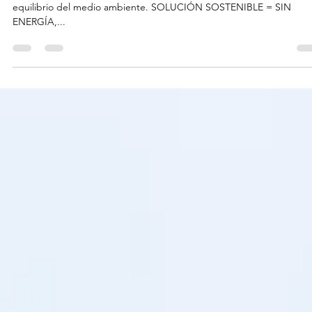
Utilice herramientas naturales y sin energía para restablecer el
equilibrio del medio ambiente. SOLUCIÓN SOSTENIBLE = SIN
ENERGÍA,...