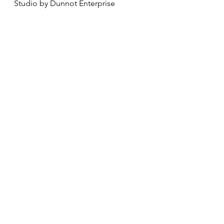
España:
Calle Sadadarriba 38 Port
© 2024 by Nación Sostenible. Built on Atlantico Web
Studio by Dunnot Enterprise