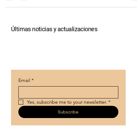
Tratamiento Electroquímico, Electrocoagulante y electrooxidante,
generan importantes ahorros financieros derivados de la eliminación
de...
Últimas noticias y actualizaciones
Email
*
Yes, subscribe me to your newsletter.
*