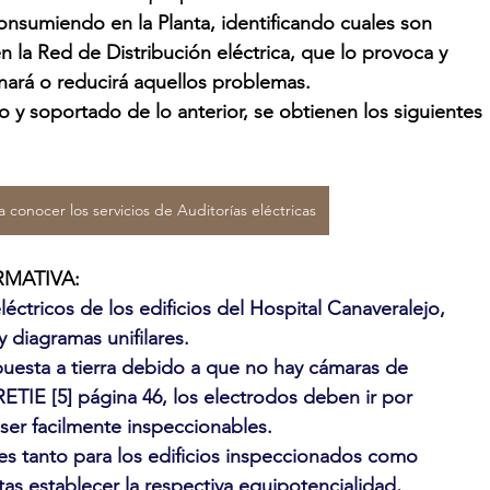
consumiendo en la Planta, identificando cuales son
 la Red de Distribución eléctrica, que lo provoca y
inará o reducirá aquellos problemas.
do y soportado de lo anterior, se obtienen los siguientes 
a conocer los servicios de Auditorías eléctricas
RMATIVA:
eléctricos de los edificios del Hospital Canaveralejo,
 diagramas unifilares.
puesta a tierra debido a que no hay cámaras de
RETIE [5] página 46, los electrodos deben ir por
ser facilmente inspeccionables.
tes tanto para los edificios inspeccionados como
stas establecer la respectiva equipotencialidad,