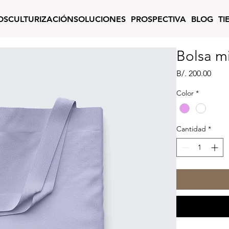
OS
CULTURIZACIÓN
SOLUCIONES
PROSPECTIVA
BLOG
TI
Bolsa m
Prec
B/. 200.00
Color
*
Cantidad
*