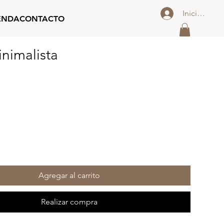
Iniciar sesi
ENDA
CONTACTO
inimalista
io
Agregar al carrito
Realizar compra